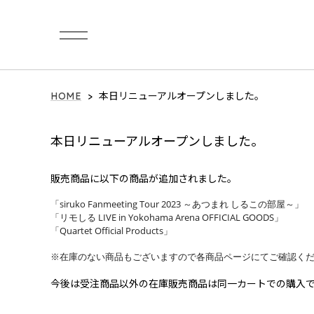
Category
HOME
本日リニューアルオープンしました。
イ・ビョンホン / LEE BYUNG HUN
本日リニューアルオープンしました。
LEE BYUNG HUN FANMEETING 2026
販売商品に以下の商品が追加されました。
a1857（BinTRoLL）
「siruko Fanmeeting Tour 2023 ～あつまれ しるこの部屋～」
2024 Birthday Goods
「リモしる LIVE in Yokohama Arena OFFICIAL GOODS」
「Quartet Official Products」
Quartet Official Products
※在庫のない商品もございますので各商品ページにてご確認く
2026 summer collections
2025 summer collections
今後は受注商品以外の在庫販売商品は同一カートでの購入
2025 winter collection