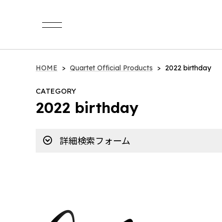
Category
HOME
Quartet Official Products
2022 birthday
CATEGORY
イ・ビョンホン / LEE BYUNG HUN
2022 birthday
LEE BYUNG HUN FANMEETING 2026
a1857（BinTRoLL）
詳細検索フォーム
2024 Birthday Goods
Quartet Official Products
2026 summer collections
2025 summer collections
2025 winter collection