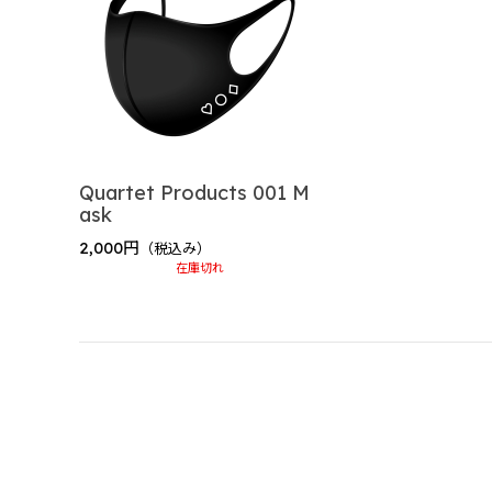
2024 summer collections
2024 winter collection
2023 summer collection
2022 birthday
ゲーム実況者カウントダウン
ゲーム実況者カウントダウン2025-2026 ”村事
Quartet Products 001 M
ask
じらいちゃん（BinTRoLL）
2,000円
（税込み）
2026 Birthday Goods
在庫切れ
2025 Birthday Goods
しるこ（BinTRoLL）
siruko Fanmeeting Tour 2025 ～かんぱい
大好評につき再販グッズ 2025
siruko Fanmeeting Tour 2024 ～おまた
siruko Fanmeeting Tour 2023 ～あつまれ