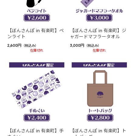
2024 winter collection
2023 summer collection
2022 birthday
【ぼんさんぽ in 有楽町】ペ
【ぼんさんぽ in 有楽町】ジ
ンライト
ャガードマフラータオル
ゲーム実況者カウントダウン
2,600円
3,000円
（税込み）
（税込み）
ゲーム実況者カウントダウン2025-2026 ”村事変”
在庫切れ
在庫切れ
じらいちゃん（BinTRoLL）
2026 Birthday Goods
2025 Birthday Goods
しるこ（BinTRoLL）
siruko Fanmeeting Tour 2025 ～かんぱい しるこの部
屋～
大好評につき再販グッズ 2025
【ぼんさんぽ in 有楽町】手
siruko Fanmeeting Tour 2024 ～おまたせ しるこの部
【ぼんさんぽ in 有楽町】ト