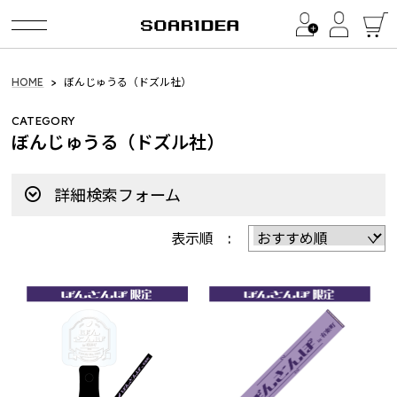
Category
HOME
ぼんじゅうる（ドズル社）
CATEGORY
イ・ビョンホン / LEE BYUNG HUN
ぼんじゅうる（ドズル社）
LEE BYUNG HUN FANMEETING 2026
詳細検索フォーム
a1857（BinTRoLL）
2024 Birthday Goods
表示順 :
Quartet Official Products
2026 summer collections
2025 summer collections
2025 winter collection
2024 summer collections