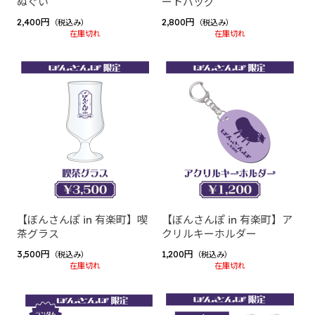
ぬぐい
ートバッグ
屋～
2,400円
2,800円
（税込み）
（税込み）
siruko Fanmeeting Tour 2023 ～あつまれ しるこの部
在庫切れ
在庫切れ
屋～
しるはこ（BinTRoLL）
しるはこ 2024
花江夏樹
誕生日グッズ2025
BinTRoLL
結成7周年記念グッズ
【ぼんさんぽ in 有楽町】喫
【ぼんさんぽ in 有楽町】ア
PICOPARK2コラボグッズ
茶グラス
クリルキーホルダー
ぼんじゅうる（ドズル社）
3,500円
1,200円
（税込み）
（税込み）
在庫切れ
在庫切れ
ぼんさんぽ in 有楽町
リモしるLIVE