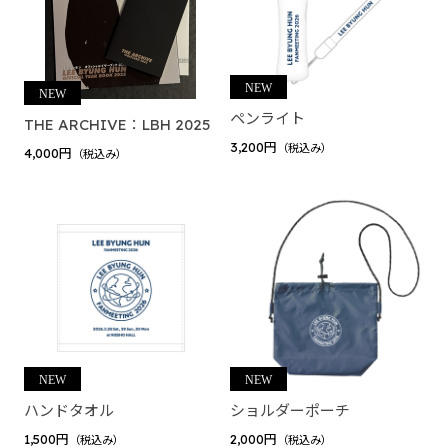
2024 winter collection
2023 summer collection
2022 birthday
ペンライト
ゲーム実況者カウントダウン
THE ARCHIVE：LBH 2025
3,200円
（税込み）
4,000円
（税込み）
ゲーム実況者カウントダウン2025-2026 ”村事変”
じらいちゃん（BinTRoLL）
2026 Birthday Goods
2025 Birthday Goods
しるこ（BinTRoLL）
siruko Fanmeeting Tour 2025 ～かんぱい しるこの部
屋～
大好評につき再販グッズ 2025
ハンドタオル
ショルダーポーチ
siruko Fanmeeting Tour 2024 ～おまたせ しるこの部
1,500円
2,000円
（税込み）
（税込み）