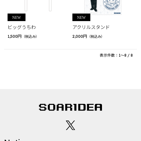
リモしる LIVE in Yokohama Arena OFFICIAL GOO
DS
Dream Again with JUNG HAEIN
ビッグうちわ
アクリルスタンド
1,500円
2,000円
（税込み）
（税込み）
表示件数：1～8 / 8