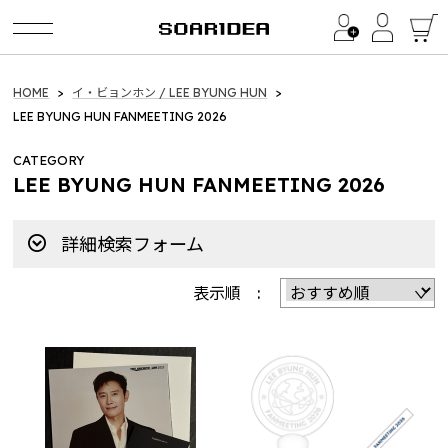
Category
HOME
イ・ビョンホン / LEE BYUNG HUN
LEE BYUNG HUN FANMEETING 2026
イ・ビョンホン / LEE BYUNG HUN
CATEGORY
LEE BYUNG HUN FANMEETING 2026
LEE BYUNG HUN FANMEETING 2026
a1857（BinTRoLL）
詳細検索フォーム
2024 Birthday Goods
表示順 :
Quartet Official Products
2026 summer collections
2025 summer collections
2025 winter collection
2024 summer collections