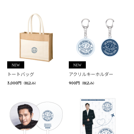
屋～
siruko Fanmeeting Tour 2023 ～あつまれ しるこの部
屋～
しるはこ（BinTRoLL）
しるはこ 2024
花江夏樹
誕生日グッズ2025
BinTRoLL
トートバッグ
アクリルキーホルダー
3,000円
900円
（税込み）
（税込み）
結成7周年記念グッズ
PICOPARK2コラボグッズ
ぼんじゅうる（ドズル社）
ぼんさんぽ in 有楽町
リモしるLIVE