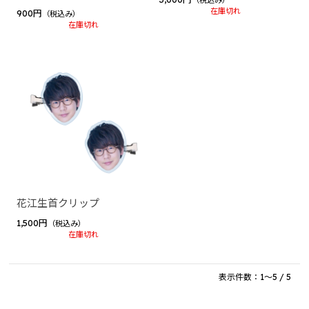
屋～
在庫切れ
900円
（税込み）
siruko Fanmeeting Tour 2023 ～あつまれ しるこの部
在庫切れ
屋～
しるはこ（BinTRoLL）
しるはこ 2024
花江夏樹
誕生日グッズ2025
BinTRoLL
結成7周年記念グッズ
花江生首クリップ
PICOPARK2コラボグッズ
1,500円
（税込み）
在庫切れ
ぼんじゅうる（ドズル社）
ぼんさんぽ in 有楽町
表示件数：1～5 / 5
リモしるLIVE