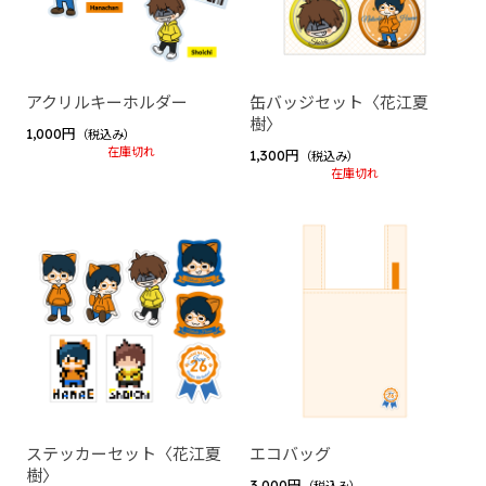
2024 winter collection
2023 summer collection
2022 birthday
アクリルキーホルダー
缶バッジセット〈花江夏
樹〉
ゲーム実況者カウントダウン
1,000円
（税込み）
在庫切れ
1,300円
（税込み）
ゲーム実況者カウントダウン2025-2026 ”村事変”
在庫切れ
じらいちゃん（BinTRoLL）
2026 Birthday Goods
2025 Birthday Goods
しるこ（BinTRoLL）
siruko Fanmeeting Tour 2025 ～かんぱい しるこの部
屋～
大好評につき再販グッズ 2025
ステッカーセット〈花江夏
エコバッグ
siruko Fanmeeting Tour 2024 ～おまたせ しるこの部
樹〉
3,000円
（税込み）