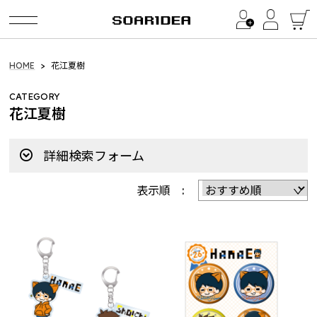
Category
HOME
花江夏樹
CATEGORY
イ・ビョンホン / LEE BYUNG HUN
花江夏樹
LEE BYUNG HUN FANMEETING 2026
詳細検索フォーム
a1857（BinTRoLL）
2024 Birthday Goods
表示順 :
Quartet Official Products
2026 summer collections
2025 summer collections
2025 winter collection
2024 summer collections