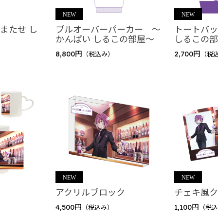
またせ し
プルオーバーパーカー ～
トートバ
かんぱい しるこの部屋～
しるこの
8,800円
2,700円
（税込み）
（税
れ
L GOODS
アクリルブロック
チェキ風
4,500円
1,100円
（税込み）
（税