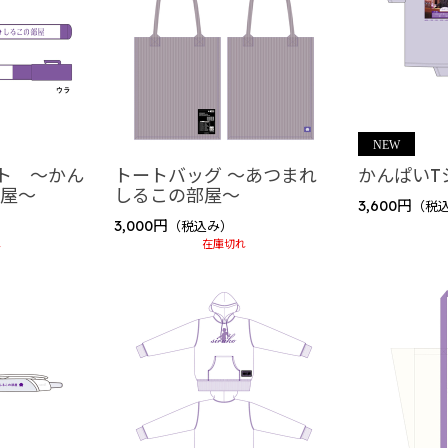
変”
ト ～かん
トートバッグ ～あつまれ
かんぱいT
部屋～
しるこの部屋～
3,600円
（税
3,000円
（税込み）
れ
在庫切れ
 しるこの部屋～
せ しるこの部屋～
 しるこの部屋～