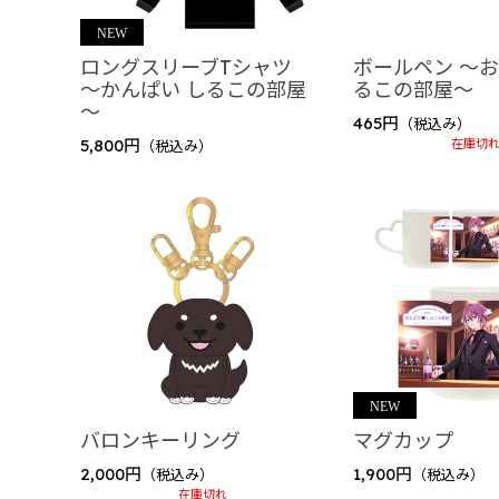
しるはこ（BinTRoLL）
しるはこ 2024
ロングスリーブTシャツ
ボールペン ～お
～かんぱい しるこの部屋
るこの部屋～
花江夏樹
～
465円
誕生日グッズ2025
（税込み）
5,800円
在庫切
（税込み）
BinTRoLL
結成7周年記念グッズ
PICOPARK2コラボグッズ
ぼんじゅうる（ドズル社）
ぼんさんぽ in 有楽町
リモしるLIVE
リモしる LIVE in Yokohama Arena OFFICIA
バロンキーリング
マグカップ
Dream Again with JUNG HAEIN
2,000円
1,900円
（税込み）
（税込み）
在庫切れ