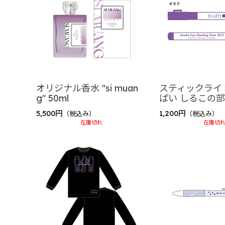
2024 summer collections
2024 winter collection
2023 summer collection
2022 birthday
ゲーム実況者カウントダウン
ゲーム実況者カウントダウン2025-2026 ”村事
オリジナル香水 "si muan
スティックライ
g" 50ml
ぱい しるこの
じらいちゃん（BinTRoLL）
5,500円
1,200円
（税込み）
（税込み）
2026 Birthday Goods
在庫切れ
在庫切
2025 Birthday Goods
しるこ（BinTRoLL）
siruko Fanmeeting Tour 2025 ～かんぱい
大好評につき再販グッズ 2025
siruko Fanmeeting Tour 2024 ～おまた
siruko Fanmeeting Tour 2023 ～あつまれ