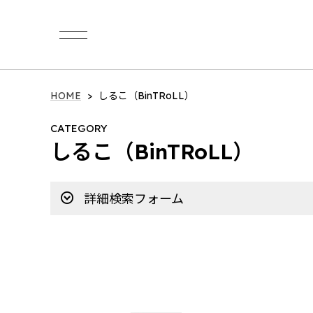
Category
HOME
しるこ（BinTRoLL）
CATEGORY
イ・ビョンホン / LEE BYUNG HUN
しるこ（BinTRoLL）
LEE BYUNG HUN FANMEETING 2026
a1857（BinTRoLL）
詳細検索フォーム
2024 Birthday Goods
Quartet Official Products
2026 summer collections
2025 summer collections
2025 winter collection