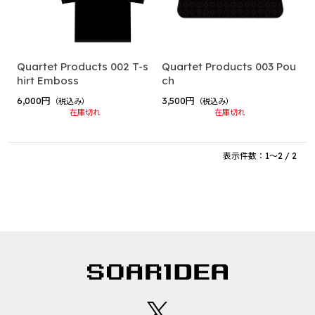
2024 winter collection
2023 summer collection
2022 birthday
Quartet Products 002 T-s
Quartet Products 003 Pou
hirt Emboss
ch
ゲーム実況者カウントダウン
6,000円
3,500円
（税込み）
（税込み）
ゲーム実況者カウントダウン2025-2026 ”村事変”
在庫切れ
在庫切れ
じらいちゃん（BinTRoLL）
表示件数：1～2 / 2
2026 Birthday Goods
2025 Birthday Goods
しるこ（BinTRoLL）
siruko Fanmeeting Tour 2025 ～かんぱい しるこの部
屋～
大好評につき再販グッズ 2025
siruko Fanmeeting Tour 2024 ～おまたせ しるこの部