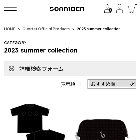
Category
HOME
Quartet Official Products
2023 summer collection
CATEGORY
イ・ビョンホン / LEE BYUNG HUN
2023 summer collection
LEE BYUNG HUN FANMEETING 2026
詳細検索フォーム
a1857（BinTRoLL）
2024 Birthday Goods
表示順 :
Quartet Official Products
2026 summer collections
2025 summer collections
2025 winter collection
2024 summer collections