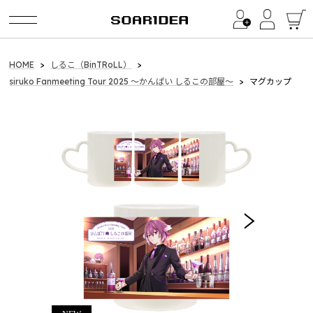
Category
HOME
しるこ（BinTRoLL）
siruko Fanmeeting Tour 2025 ～かんぱい しるこの部屋～
マグカップ
イ・ビョンホン / LEE BYUNG HUN
LEE BYUNG HUN FANMEETING 2026
a1857（BinTRoLL）
2024 Birthday Goods
Quartet Official Products
2026 summer collections
2025 summer collections
2025 winter collection
2024 summer collections