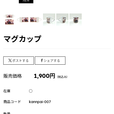
2024 winter collection
2023 summer collection
2022 birthday
ゲーム実況者カウントダウン
マグカップ
ゲーム実況者カウントダウン2025-2026 ”村事変”
じらいちゃん（BinTRoLL）
2026 Birthday Goods
ポストする
シェアする
2025 Birthday Goods
1,900円
販売価格
（税込み）
しるこ（BinTRoLL）
siruko Fanmeeting Tour 2025 ～かんぱい しるこの部
在庫
○
屋～
大好評につき再販グッズ 2025
商品コード
kannpai-007
siruko Fanmeeting Tour 2024 ～おまたせ しるこの部