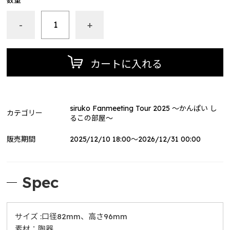
数量
屋～
siruko Fanmeeting Tour 2023 ～あつまれ しるこの部
-
+
屋～
しるはこ（BinTRoLL）
カートに入れる
しるはこ 2024
花江夏樹
誕生日グッズ2025
siruko Fanmeeting Tour 2025 ～かんぱい し
カテゴリー
るこの部屋～
BinTRoLL
販売期間
2025/12/10 18:00～2026/12/31 00:00
結成7周年記念グッズ
PICOPARK2コラボグッズ
Spec
ぼんじゅうる（ドズル社）
ぼんさんぽ in 有楽町
サイズ :口径82mm、高さ96mm
リモしるLIVE
素材：陶器