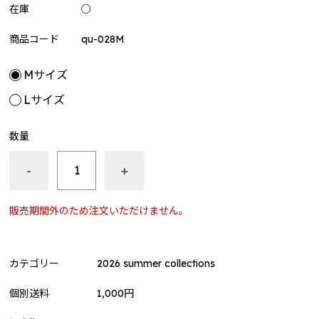
屋～
在庫
○
siruko Fanmeeting Tour 2023 ～あつまれ しるこの部
商品コード
qu-028M
屋～
しるはこ（BinTRoLL）
Mサイズ
しるはこ 2024
Lサイズ
花江夏樹
数量
誕生日グッズ2025
-
+
BinTRoLL
結成7周年記念グッズ
販売期間外のため注文いただけません。
PICOPARK2コラボグッズ
ぼんじゅうる（ドズル社）
カテゴリー
2026 summer collections
ぼんさんぽ in 有楽町
個別送料
1,000円
リモしるLIVE