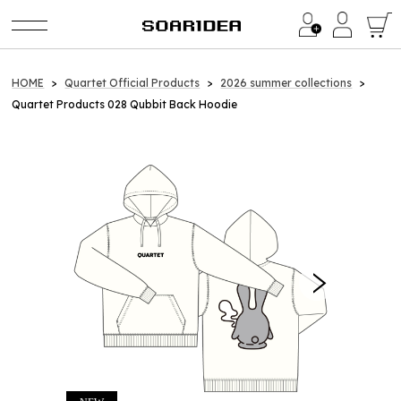
Category
HOME
Quartet Official Products
2026 summer collections
Quartet Products 028 Qubbit Back Hoodie
イ・ビョンホン / LEE BYUNG HUN
LEE BYUNG HUN FANMEETING 2026
a1857（BinTRoLL）
2024 Birthday Goods
Quartet Official Products
2026 summer collections
2025 summer collections
2025 winter collection
2024 summer collections