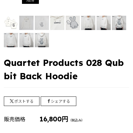
2024 winter collection
2023 summer collection
2022 birthday
ゲーム実況者カウントダウン
ゲーム実況者カウントダウン2025-2026 ”村事変”
じらいちゃん（BinTRoLL）
Quartet Products 028 Qub
2026 Birthday Goods
bit Back Hoodie
2025 Birthday Goods
しるこ（BinTRoLL）
siruko Fanmeeting Tour 2025 ～かんぱい しるこの部
ポストする
シェアする
屋～
16,800円
大好評につき再販グッズ 2025
販売価格
（税込み）
siruko Fanmeeting Tour 2024 ～おまたせ しるこの部