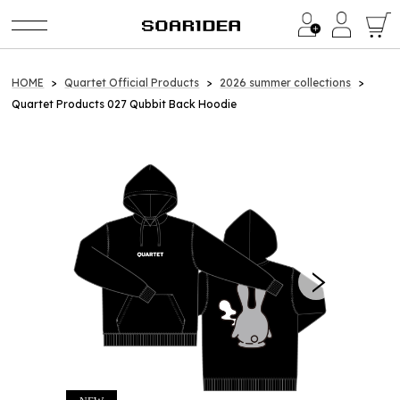
Category
HOME
Quartet Official Products
2026 summer collections
Quartet Products 027 Qubbit Back Hoodie
イ・ビョンホン / LEE BYUNG HUN
LEE BYUNG HUN FANMEETING 2026
a1857（BinTRoLL）
2024 Birthday Goods
Quartet Official Products
2026 summer collections
2025 summer collections
2025 winter collection
2024 summer collections