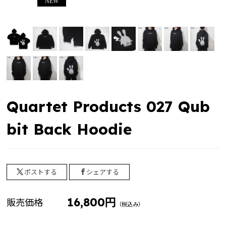
2024 winter collection
2023 summer collection
2022 birthday
ゲーム実況者カウントダウン
ゲーム実況者カウントダウン2025-2026 ”村事変”
じらいちゃん（BinTRoLL）
Quartet Products 027 Qub
2026 Birthday Goods
bit Back Hoodie
2025 Birthday Goods
しるこ（BinTRoLL）
siruko Fanmeeting Tour 2025 ～かんぱい しるこの部
ポストする
シェアする
屋～
16,800円
大好評につき再販グッズ 2025
販売価格
（税込み）
siruko Fanmeeting Tour 2024 ～おまたせ しるこの部