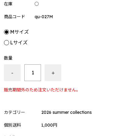
屋～
在庫
○
siruko Fanmeeting Tour 2023 ～あつまれ しるこの部
商品コード
qu-027M
屋～
しるはこ（BinTRoLL）
Mサイズ
しるはこ 2024
Lサイズ
花江夏樹
数量
誕生日グッズ2025
-
+
BinTRoLL
結成7周年記念グッズ
販売期間外のため注文いただけません。
PICOPARK2コラボグッズ
ぼんじゅうる（ドズル社）
カテゴリー
2026 summer collections
ぼんさんぽ in 有楽町
個別送料
1,000円
リモしるLIVE